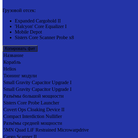
Грузовой отсек:
Expanded Cargohold II
'Halcyon' Core Equalizer I
Mobile Depot
Sisters Core Scanner Probe x8
Копировать фит
Название
Корабль
Helios
Тюнинг модули
Small Gravity Capacitor Upgrade I
Small Gravity Capacitor Upgrade I
Разъёмы большой мощности
Sisters Core Probe Launcher
Covert Ops Cloaking Device II
Compact Interdiction Nullifier
Разъёмы средней мощности
5MN Quad LiF Restrained Microwarpdrive
Cargo Scanner II