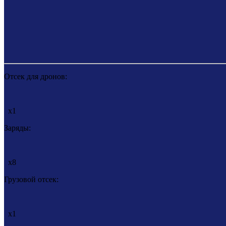
Отсек для дронов:
x1
Заряды:
x8
Грузовой отсек:
x1