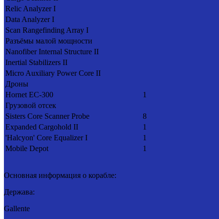
Relic Analyzer I
Data Analyzer I
Scan Rangefinding Array I
Разъёмы малой мощности
Nanofiber Internal Structure II
Inertial Stabilizers II
Micro Auxiliary Power Core II
Дроны
Hornet EC-300
1
Грузовой отсек
Sisters Core Scanner Probe
8
Expanded Cargohold II
1
'Halcyon' Core Equalizer I
1
Mobile Depot
1
Основная информация о корабле:
Держава:
Gallente