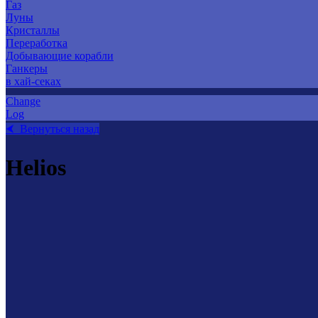
Газ
Луны
Кристаллы
Переработка
Добывающие корабли
Ганкеры
в хай-секах
Change
Log
⮜ Вернуться назад
Helios