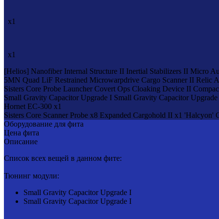
x1
x1
[Helios]
Nanofiber Internal Structure II
Inertial Stabilizers II
Micro Au
5MN Quad LiF Restrained Microwarpdrive
Cargo Scanner II
Relic A
Sisters Core Probe Launcher
Covert Ops Cloaking Device II
Compact 
Small Gravity Capacitor Upgrade I
Small Gravity Capacitor Upgrade 
Hornet EC-300 x1
Sisters Core Scanner Probe x8
Expanded Cargohold II x1
'Halcyon' 
Оборудование для фита
Цена фита
Описание
Список всех вещей в данном фите:
Тюнинг модули:
Small Gravity Capacitor Upgrade I
Small Gravity Capacitor Upgrade I