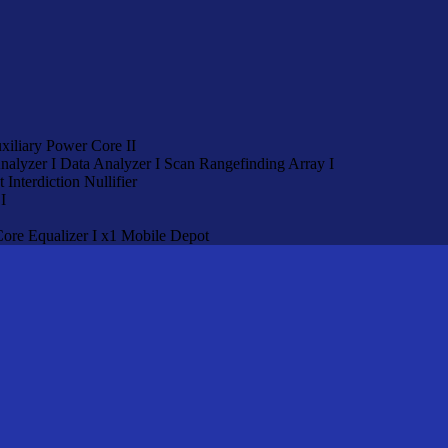
xiliary Power Core II
nalyzer I
Data Analyzer I
Scan Rangefinding Array I
Interdiction Nullifier
I
Core Equalizer I x1
Mobile Depot