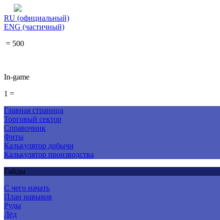
RU (официальный)
ENG (частичный)
= 500
In-game
1 =
Главная страница
Торговый сектор
Справочник
Фиты
Калькулятор добычи
Калькулятор производства
Гайды
С чего начать
План навыков
Руды
Лёд