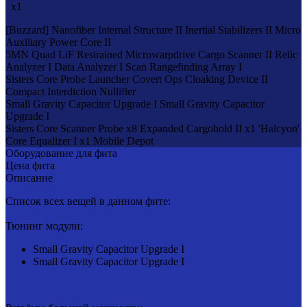
x1
[Buzzard]
Nanofiber Internal Structure II
Inertial Stabilizers II
Micro
Auxiliary Power Core II
5MN Quad LiF Restrained Microwarpdrive
Cargo Scanner II
Relic
Analyzer I
Data Analyzer I
Scan Rangefinding Array I
Sisters Core Probe Launcher
Covert Ops Cloaking Device II
Compact Interdiction Nullifier
Small Gravity Capacitor Upgrade I
Small Gravity Capacitor
Upgrade I
Sisters Core Scanner Probe x8
Expanded Cargohold II x1
'Halcyon'
Core Equalizer I x1
Mobile Depot
Оборудование для фита
Цена фита
Описание
Список всех вещей в данном фите:
Тюнинг модули:
Small Gravity Capacitor Upgrade I
Small Gravity Capacitor Upgrade I