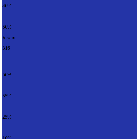
40%
50%
Броня:
316
50%
55%
25%
10%