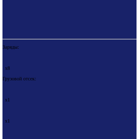
Заряды:
x8
Грузовой отсек:
x1
x1