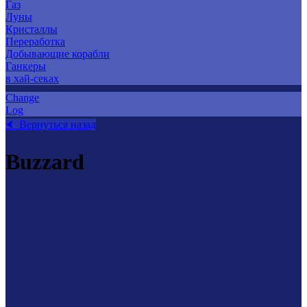
Газ
Луны
Кристаллы
Переработка
Добывающие корабли
Ганкеры
в хай-секах
Change
Log
⮜ Вернуться назад
Buzzard