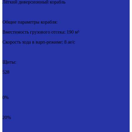
Лёгкий диверсионный корабль
Общие параметры корабля:
Вместимость грузового отсека: 190 м³
Скорость хода в варп-режиме: 8 ае/c
Щиты:
528
0%
20%