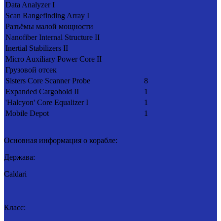
Data Analyzer I
Scan Rangefinding Array I
Разъёмы малой мощности
Nanofiber Internal Structure II
Inertial Stabilizers II
Micro Auxiliary Power Core II
Грузовой отсек
Sisters Core Scanner Probe
8
Expanded Cargohold II
1
'Halcyon' Core Equalizer I
1
Mobile Depot
1
Основная информация о корабле:
Держава:
Caldari
Класс: