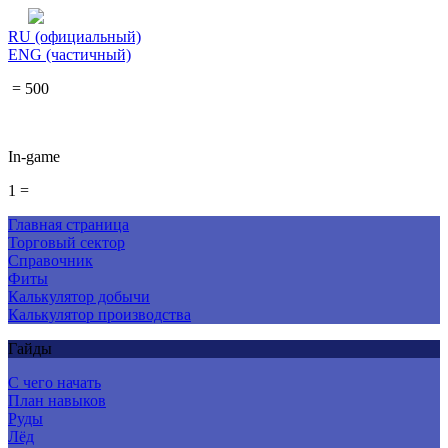
RU (официальный)
ENG (частичный)
= 500
In-game
1 =
Главная страница
Торговый сектор
Справочник
Фиты
Калькулятор добычи
Калькулятор производства
Гайды
С чего начать
План навыков
Руды
Лёд