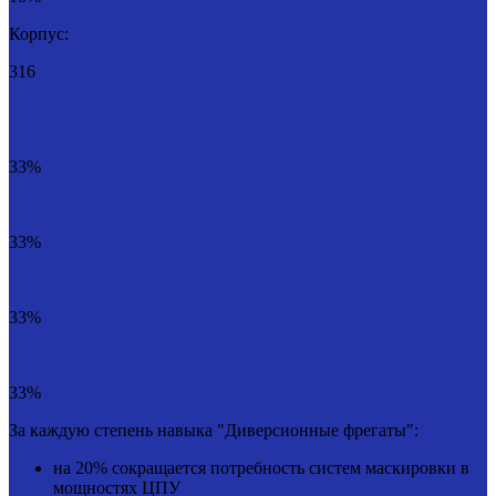
Корпус:
316
33%
33%
33%
33%
За каждую степень навыка "Диверсионные фрегаты":
на 20% сокращается потребность систем маскировки в
мощностях ЦПУ