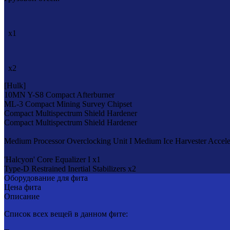
x1
x2
[Hulk]
10MN Y-S8 Compact Afterburner
ML-3 Compact Mining Survey Chipset
Compact Multispectrum Shield Hardener
Compact Multispectrum Shield Hardener
Medium Processor Overclocking Unit I
Medium Ice Harvester Acceler
'Halcyon' Core Equalizer I x1
Type-D Restrained Inertial Stabilizers x2
Оборудование для фита
Цена фита
Описание
Список всех вещей в данном фите: