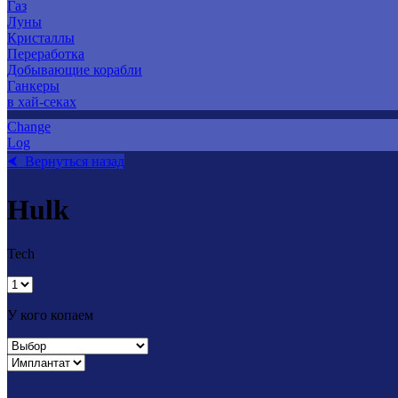
Газ
Луны
Кристаллы
Переработка
Добывающие корабли
Ганкеры
в хай-секах
Change
Log
⮜ Вернуться назад
Hulk
Tech
У кого копаем