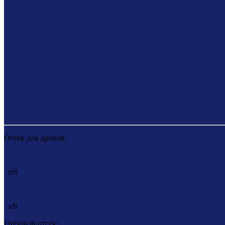
Отсек для дронов:
xN
xN
Грузовой отсек: