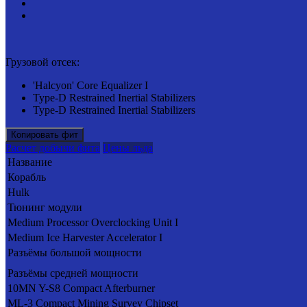
Грузовой отсек:
'Halcyon' Core Equalizer I
Type-D Restrained Inertial Stabilizers
Type-D Restrained Inertial Stabilizers
Копировать фит
Расчет добычи фита
Цены льда
Название
Корабль
Hulk
Тюнинг модули
Medium Processor Overclocking Unit I
Medium Ice Harvester Accelerator I
Разъёмы большой мощности
Разъёмы средней мощности
10MN Y-S8 Compact Afterburner
ML-3 Compact Mining Survey Chipset