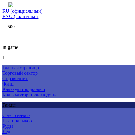
RU (официальный)
ENG (частичный)
= 500
In-game
1 =
Главная страница
Торговый сектор
Справочник
Фиты
Калькулятор добычи
Калькулятор производства
Гайды
С чего начать
План навыков
Руды
Лёд