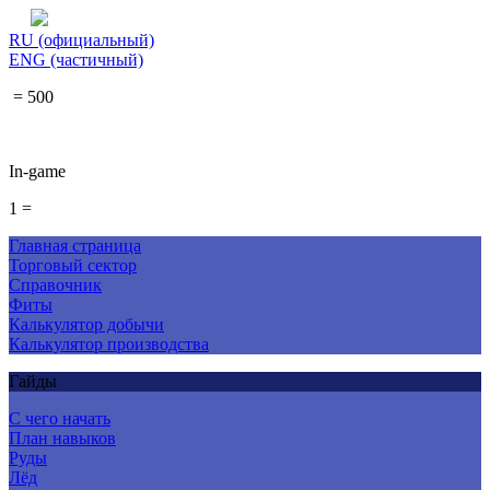
RU (официальный)
ENG (частичный)
= 500
In-game
1 =
Главная страница
Торговый сектор
Справочник
Фиты
Калькулятор добычи
Калькулятор производства
Гайды
С чего начать
План навыков
Руды
Лёд