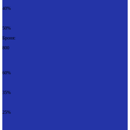
40%
50%
Броня:
800
60%
35%
25%