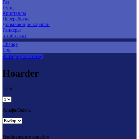
Газ
Луны
Кристаллы
Переработка
Добывающие корабли
Ганкеры
в хай-секах
Change
Log
⮜ Вернуться назад
Hoarder
Tech
Альфа/Омега
Изображение корабля