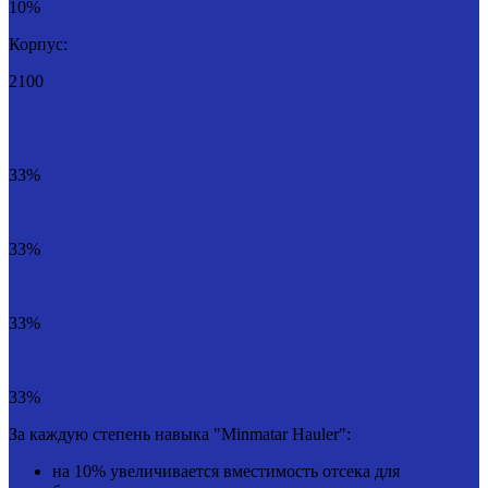
10%
Корпус:
2100
33%
33%
33%
33%
За каждую степень навыка "Minmatar Hauler":
на 10% увеличивается вместимость отсека для