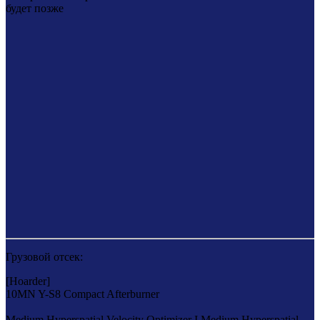
будет позже
Грузовой отсек:
[Hoarder]
10MN Y-S8 Compact Afterburner
Medium Hyperspatial Velocity Optimizer I
Medium Hyperspatial